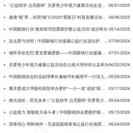
“公益助学 点亮眼眸” 关爱青少年视力健康活动走进弥渡
06/21/2025
健康“视”界，你我“瞳”行2025“爱眼日”科普直播活动精彩收官
06/06/2025
中国眼镜行业“敦煌研究院爱眼护眼公益活动”成功举办
05/14/2025
送去爱与光明 | 中国眼镜行业援藏公益行走进拉萨、那曲、日喀则
07/09/2024
缅怀革命先烈 爱党爱藏爱眼——中国眼镜行业援藏公益团队主题党日活动
07/01/2024
关爱青少年视力健康公益活动在云南大理州祥云县举办
06/22/2024
中国眼镜协会职业副理事长兼秘书长戴维平一行深入“革命老区”阜平县开展公益活动
05/29/2024
重庆爱成大坪眼科医院举办爱护“一小一老”成就“朝夕美好”百万公益捐赠活动
03/17/2024
微光成炬，照见未来 | “公益助学 点亮眼眸”关爱青少年视力健康公益活动走进大理云龙、巍山
05/24/2026
公益接力 致敬航天奋斗者 | 中国眼镜协会爱眼护眼公益活动酒泉站圆满举行
05/15/2026
浙青同心 明眸相伴：毛源昌眼镜青海公益行在海西正式启动
06/24/2026